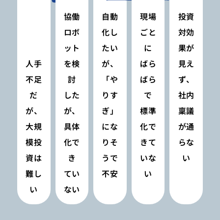
協働
自動
現場
投資
ロボ
化し
ごと
対効
ット
たい
に
果が
人手
を検
が、
ばら
見え
不足
討
「や
ばら
ず、
だ
した
りす
で
社内
が、
が、
ぎ」
標準
稟議
大規
具体
にな
化で
が通
模投
化で
りそ
きて
らな
資は
き
うで
いな
い
難し
てい
不安
い
い
ない