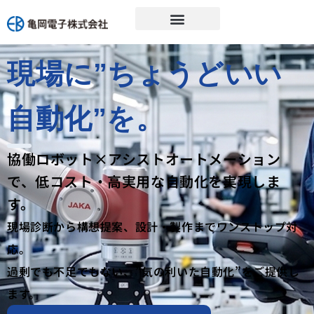
現場に”ちょうどいい
自動化”を。
協働ロボット×アシストオートメーション
で、低コスト・高実用な自動化を実現しま
す。
現場診断から構想提案、設計・製作までワンストップ対
応。
過剰でも不足でもない、”気の利いた自動化”をご提供し
ます。