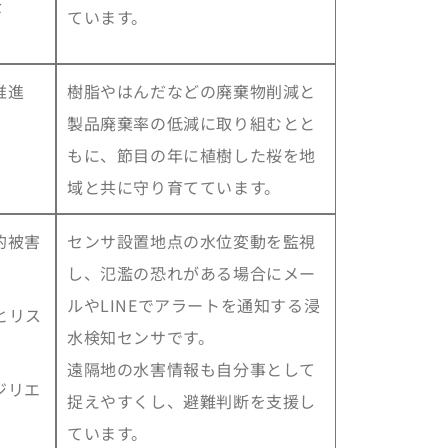
全
ています。
推進
樹脂やはんだなどの廃棄物削減と
製品廃棄率の低減に取り組むとと
もに、節目の年に植樹した桜を地
域と共に守り育てています。
的被害
センサ設置地点の水位変動を監視
し、氾濫の恐れがある場合にメー
ルやLINEでアラートを通知する浸
とリス
水検知センサです。
遠隔地の水害情報も自分事として
ジリエ
捉えやすくし、避難判断を支援し
ています。