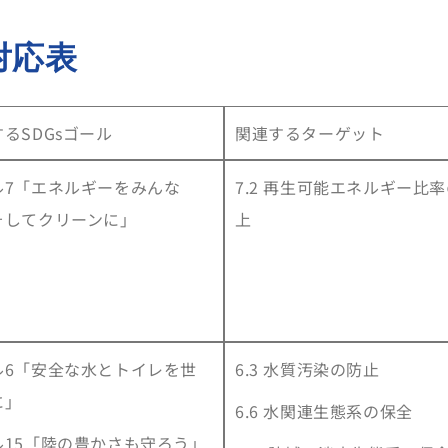
対応表
るSDGsゴール
関連するターゲット
ル7「エネルギーをみんな
7.2 再生可能エネルギー比
そしてクリーンに」
上
ル6「安全な水とトイレを世
6.3 水質汚染の防止
に」
6.6 水関連生態系の保全
ル15「陸の豊かさも守ろう」