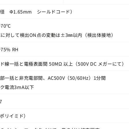
径 Φ1.65mm シールドコード）
+70℃
℃に対して検出ON点の変動は±3㎜以内（検出体接地）
75% RH
ド線一括と電極表面間 50MΩ 以上（500V DC メガーにて）
部一括と非充電部間、AC500V（50/60Hz）1分間
ク電流3mA以下
7
（ポリイミド）