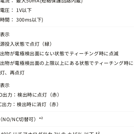
電流： 最大50mA(短絡保護回路内蔵)
電圧： 1V以下
時間： 300ms以下)
表示
源投入状態で点灯（緑）
出物が電極検出面にない状態でティーチング時に点滅
出物が電極検出面の上限以上にある状態でティーチング時に
灯、再点灯
表示
O出力：検出時に点灯（赤）
C出力：検出時に消灯（赤）
（NO/NC切替可）*²
 40°C にてアナログ出力 3V の ±15% 以下 *²