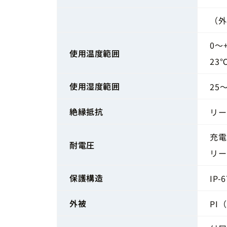
（外
0～
使用温度範囲
23
使用湿度範囲
25～
絶縁抵抗
リー
充電
耐電圧
リー
保護構造
IP-6
外被
PI