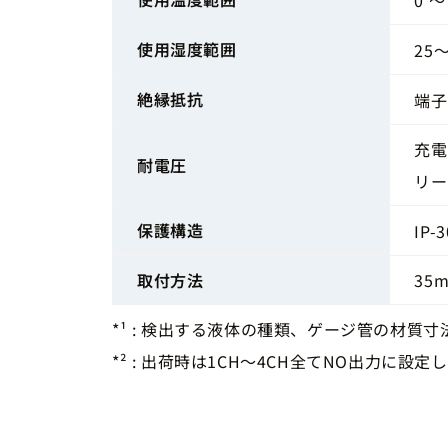
使用湿度範囲
25
絶縁抵抗
端子
充電
耐電圧
リー
保護構造
IP-3
取付方法
35
*¹ : 検出する液体の種類、ゲージ管の材
*² : 出荷時は1CH～4CH全てNO出力に設