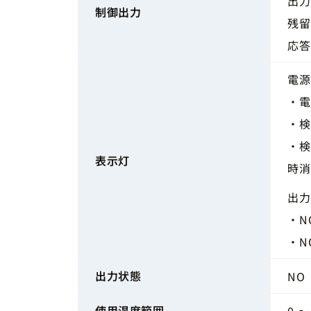
出力
制御出力
残留
応答
電源
・電
・検
・検
表示灯
時消
出力
・N
・N
出力状態
NO
使用温度範囲
0 ～