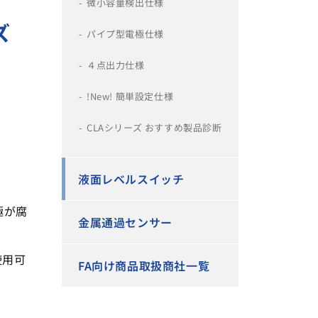
微小容量検出仕様
ズ
パイプ型電極仕様
４点出力仕様
!New! 簡単設定仕様
CLAシリーズ おすすめ製品診断
液面レベルスイッチ
極が腐
金属通過センサー
使用可
FA向け商品取扱商社一覧