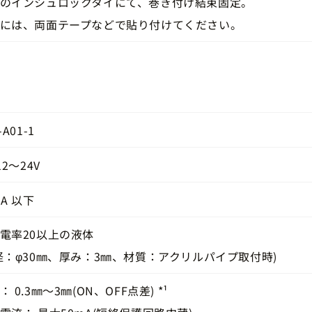
のインシュロックタイにて、巻き付け結束固定。
には、両面テープなどで貼り付けてください。
-A01-1
12～24V
mA 以下
電率20以上の液体
径：φ30㎜、厚み：3㎜、材質：アクリルパイプ取付時)
： 0.3㎜～3㎜(ON、OFF点差) *¹