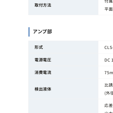
付属
取付方法
平面
アンプ部
形式
CLS
電源電圧
DC 
消費電流
75
比誘
検出液体
(外
応差